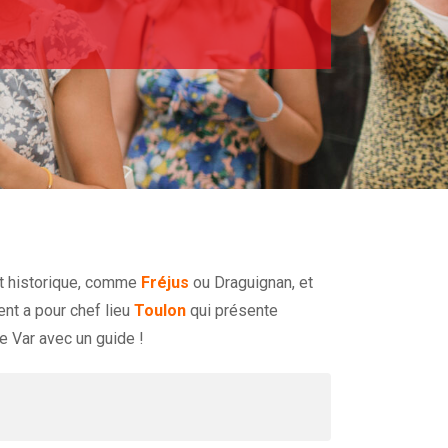
êt historique, comme
Fréjus
ou Draguignan, et
ent a pour chef lieu
Toulon
qui présente
le Var avec un guide !