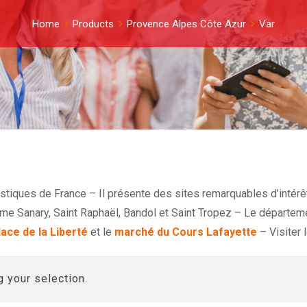
Home
Products
Provence Alpes Côte Azur
Var
istiques de France – Il présente des sites remarquables d’intér
omme Sanary, Saint Raphaël, Bandol et Saint Tropez – Le départem
lace de la Liberté
et le
marché du Cours Lafayette
– Visiter 
 your selection.